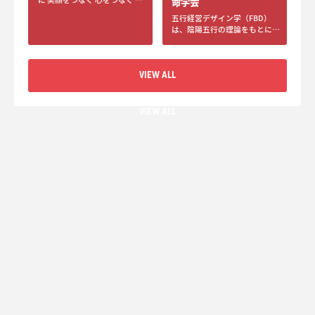
命学会
来へつなぐ 株式会社Bond
五行経営デザイン学（FBD）
Flower —フラワー事業— 店
は、陰陽五行の理論をもとに開
舗販売からディスプレイ装花、
発した、組織診断・組織設計プ
ウェディングなど幅広く対応し
ログラムです。 独自の「五行組
ております Care —保育・看護
織診断」で、組織全体のバラン
事業— Bondは保育・看護事
VIEW ALL
スや一人ひとりの特性・役割を
業にも取り組んでおります 現
可視化し、採用・配置・育成・
在、企業主導型保育園及び看護
チームづくりを最適化します。
施設を運営 Shop －ショップ
さらに、FBD講座や企業研修を
VIEW ALL
－ bois de gui ~ボワドゥギ~
通じて、企業が自ら組織を設
店舗販売だけでなくウェディン
計・運営できるノウハウを提供
グフラワーや店内装飾などのデ
し、「人が活きる仕組み」を社
ィスプレイ装飾もご要望に合わ
内に根付かせます。
せてご提供しております。大
阪、東京、和歌山に店舗があり
ます