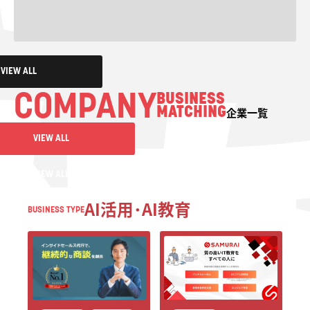
がわかる
解決が
VIEW ALL
COMPANY
BUSINESS
MATCHING
VIEW ALL
企業一覧
VIEW ALL
VIEW ALL
AI活用･AI教育
BUSINESS TYPE