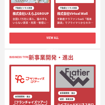
不動産ビジネス改善
不動産ビジネス改善
株式会社いえらぶGROUP
株式会社Virtual Wall
全国1.7万社に導入、猫の手も
不動産クラファンSaaS「極楽
いらない賃貸・売買・管理に対
譲渡」でプライマリからセカン
応するオールインワン不動産業
ダリ取引に対応、国内最大級メ
務システム「いえらぶ
ディア「ゴクラク」と連携した
CLOUD」
広告支援も提供
VIEW ALL
VIEW ALL
新事業開発・進出
BUSINESS TYPE
新事業開発・進出
新事業開発・進出
経営・事業支援
【​フランチャイズツアー】
ハイブリッドビジネスサロ