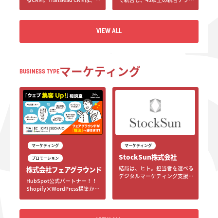
で営業からサポートまでビジネ
キーエンスの営業思想をもとに
スを最適化するオールインワン
設計された営業支援ツールで
Zoho One
す。営業プロセスを一貫して可
VIEW ALL
視化し、誰でも使いやすい操作
性を兼ね揃えることで、属人化
を防ぎながら再現性ある営業成
果を実現します。
VIEW ALL
マーケティング
BUSINESS TYPE
マーケティング
マーケティング
StockSun株式会社
プロモーション
結局は、ヒト。担当者を選べる
株式会社フェアグラウンド
デジタルマーケティング支援会
HubSpot公式パートナー！！
社StockSunは、優秀なIT・
Shopify×WordPress構築から
Web人材を多数抱えている会社
マーケ施策運用まで、成果直結
です。法人向けにはWebコンサ
のWeb戦略を一気通貫支援！
ルティング事業を行い、個人向
けにはフリーランスや起業家向