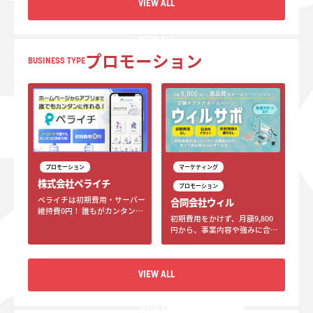
VIEW ALL
けのコミュニティ事業や教育事
業を展開しています。
VIEW ALL
プロモーション
BUSINESS TYPE
プロモーション
マーケティング
株式会社ペライチ
プロモーション
ペライチは初期費用・サーバー
合同会社ウィル
維持費0円！ 誰もがカンタンに
初期費用をかけず、月額9,800
作れるホームページ作成ツール
円から、事業内容や強みに合わ
です。 Webサイトやモバイルア
せたフルオーダーデザインの
プリの作成・運用に必要な機能
Webサイトを制作。公開後も更
を低価格で。 デザインやプログ
新・保守まで含めて継続的にサ
ラミングの知識不要で、どなた
VIEW ALL
ポートします。
でもカンタンにお使いいただけ
ます。
VIEW ALL