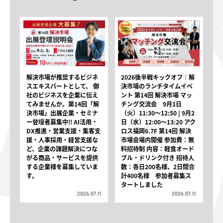
解決市場が推奨するビジネ
2026後半戦キックオフ｜解
スエキスパートとして、 御
決市場のランチタイムイベ
社のビジネスを企業に伝え
ント 第14回 解決市場 マッ
てみませんか。第14回「解
チング交流会 9月1日
決市場」出展企業・セミナ
（火）11:30〜12:50 | 9月2
ー登壇者募集中!! AI活用・
日（水）12:00〜13:20 アク
DX推進・営業支援・集客支
ロス福岡6.7F 第14回 解決
援・人事採用・経営支援な
市場会場内開催 参加費：無
ど、企業の課題解決につな
料招待制 内容：軽食オード
がる商品・サービスを提供
ブル・ドリンク付き 招待人
する企業様を募集していま
数：各日200名様、2日間合
す。
計400名様 参加者募集ス
タートしました
2026.07.11
2026.07.11