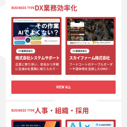
DX業務効率化
BUSINESS TYPE
DX業務効率化
DX業務効率化
株式会社システムサポート
スカイファーム株式会社
企業に寄り添い、安全かつ手軽
フードコートのテーブルオーダ
に生成AIを業務に取り入れてい
ーや遊休地を活用したOMOポ
ただくための企業向けAIアシス
ップアップストアなど、様々な
タントサービス「Smart
シーンにおけるオーダーマネジ
Generative Chat」
メントシステムとして活用いた
VIEW ALL
だける施設DXプラットフォー
ム「NEW PORT」
VIEW ALL
人事・組織・採用
BUSINESS TYPE