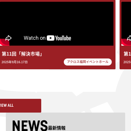
回「解決市場」
第10回「
アクロス福岡イベントホール
16.17日
2025年5月27日
VIEW ALL
NEWS
VIEW ALL
最新情報