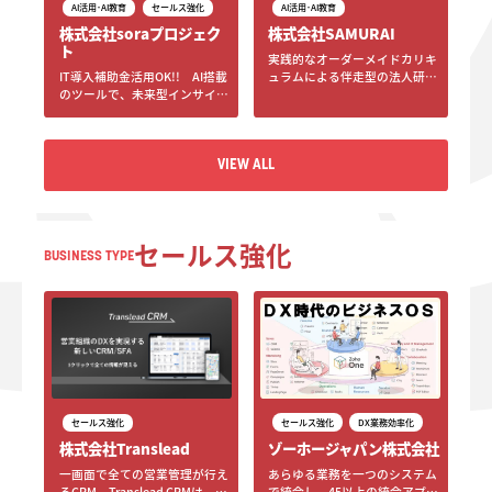
AI活用･AI教育
AI活用･AI教育
セールス強化
株式会社SAMURAI
株式会社soraプロジェク
ト
実践的なオーダーメイドカリキ
ュラムによる伴走型の法人研修
IT導入補助金活用OK!! AI搭載
で、誰もが自走できるスキル習
のツールで、未来型インサイド
得を提供しています。
セールスの仕組みを構築しませ
んか
VIEW ALL
VIEW ALL
セールス強化
BUSINESS TYPE
セールス強化
DX業務効率化
セールス強化
ゾーホージャパン株式会社
株式会社Translead
あらゆる業務を一つのシステム
一画面で全ての営業管理が行え
で統合し、45以上の統合アプリ
るCRM。Translead CRMは、元