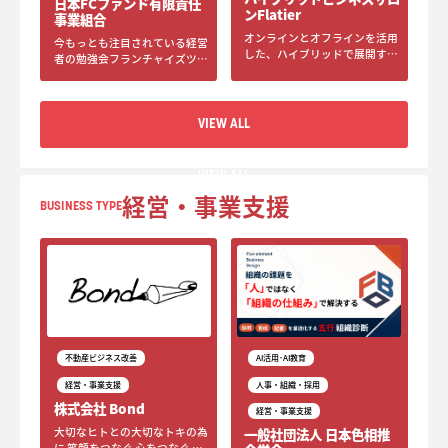
日本FCファンド有限責任
ンFlatier
事業組合
オンラインとオフラインを活用
今もっとも注目されている経営
した、ハイブリッドで展開する
者の勉強会フランチャイズツア
ビジネスに特化したサロン。
ー（FCツアー）は、フランチャ
イズモデルを活用し、新事業の
発見や新分野・新業態への進出
VIEW ALL
を検討されている方に向けた勉
強会です。日本全国で開催して
いる本ツアーでは、フランチャ
イズに関する学びを提供すると
VIEW ALL
ともに、人の集まりや繋がりを
経営・事業支援
何よりも大切にした場づくりを
BUSINESS TYPE
心がけています。現在、毎回約
60名の方にご参加いただいてお
り、その継続的な取り組みが評
価され、新聞をはじめとした各
種メディアにも取り上げていた
だく機会が増えています。ぜひ
貴方もご参加下さい。
不動産ビジネス改善
AI活用･AI教育
経営・事業支援
人事・組織・採用
株式会社 Bond
経営・事業支援
大切なヒトとの大切なトキの為
一般社団法人 日本色相推
に 笑顔をつなぐ 心をつなぐ 未