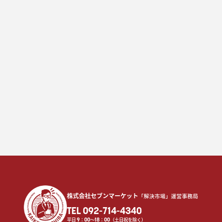
株式会社セブンマーケット
「解決市場」運営事務局
TEL 092-714-4340
平日
9
：
00
〜
18
：
00
（土日祝を除く）