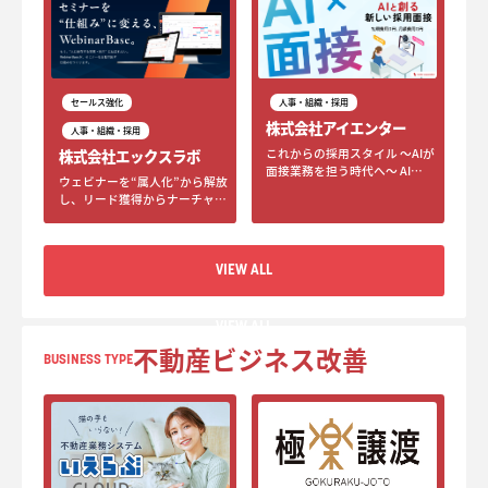
セールス強化
人事・組織・採用
株式会社アイエンター
人事・組織・採用
これからの採用スタイル ～AIが
株式会社エックスラボ
面接業務を担う時代へ～ AI
ウェビナーを“属人化”から解放
RECOMENは、採用活動におけ
し、リード獲得からナーチャリ
る面接工程をAIが代行するAI面
ング、商談化までを仕組み化す
接ツールです。採用フローの効
るオートウェビナーツール
率化や評価基準の統一、採用コ
「WebinarBase（ウェビナーベ
ストの削減をサポートします。
VIEW ALL
ース）」
VIEW ALL
不動産ビジネス改善
BUSINESS TYPE